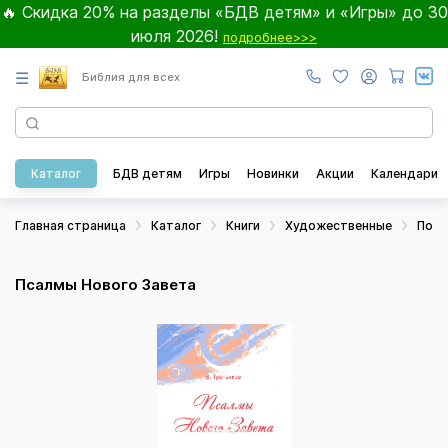
🔥 Скидка 20% на разделы «БДВ детям» и «Игры» до 30
июля 2026!
подробнее>>>
☰
Библия для всех
Каталог
БДВ детям
Игры
Новинки
Акции
Календари
Главная страница
Каталог
Книги
Художественные
Поэз
Псалмы Нового Завета