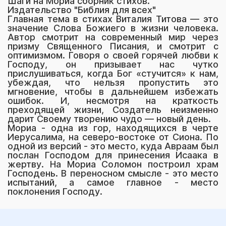
Шаги на Мориа сборник стихов.
Издательство "Библия для всех"
Главная тема в стихах Виталия Титова — это
значение Слова Божиего в жизни человека.
Автор смотрит на со­временный мир через
призму Священного Писания, и смотрит с
оптимизмом. Говоря о своей горячей любви к
Господу, он призывает нас чутко
прислушиваться, когда Бог «стучится» к нам,
убеждая, что нельзя пропустить это
мгновение, чтобы в дальнейшем избежать
ошибок. И, несмотря на краткость
преходящей жизни, Создатель неизменно
дарит Своему творению чудо — новый день.
Мориа - одна из гор, находящихся в черте
Иерусалима, на северо-востоке от Сиона. По
одной из версий - это место, куда Авраам был
послан Господом для принесения Исаака в
жертву. На Мориа Соломон построил храм
Господень. В переносном смысле - это место
испытаний, а самое главное - место
поклонения Господу.