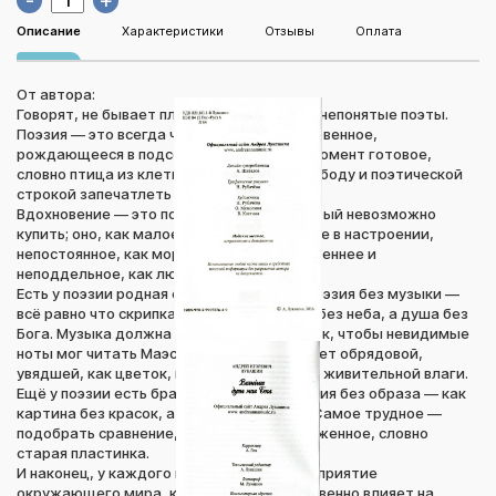
-
+
Описание
Характеристики
Отзывы
Оплата
От автора:
Говорят, не бывает плохой поэзии, а есть непонятые поэты.
Поэзия — это всегда что-то личное, сокровенное,
рождающееся в подсознании и в любой момент готовое,
словно птица из клетки, вырваться на свободу и поэтической
строкой запечатлеть родившуюся мысль.
Вдохновение — это подарок свыше, который невозможно
купить; оно, как малое дитя, переменчивое в настроении,
непостоянное, как морские волны, но искреннее и
неподдельное, как любовь.
Есть у поэзии родная сестра — музыка. Поэзия без музыки —
всё равно что скрипка без смычка, земля без неба, а душа без
Бога. Музыка должна звучать между строк, чтобы невидимые
ноты мог читать Маэстро. Иначе она станет обрядовой,
увядшей, как цветок, который не получил живительной влаги.
Ещё у поэзии есть брат — это образ. Поэзия без образа — как
картина без красок, а часы без стрелок. Самое трудное —
подобрать сравнение, неизбитое, незаезженное, словно
старая пластинка.
И наконец, у каждого поэта есть своё восприятие
окружающего мира, которое непосредственно влияет на