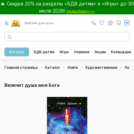
🔥 Скидка 20% на разделы «БДВ детям» и «Игры» до 30
июля 2026!
подробнее>>>
☰
Библия для всех
Каталог
БДВ детям
Игры
Новинки
Акции
Календари
Главная страница
Каталог
Книги
Художественные
Поэз
Величит душа моя Бога