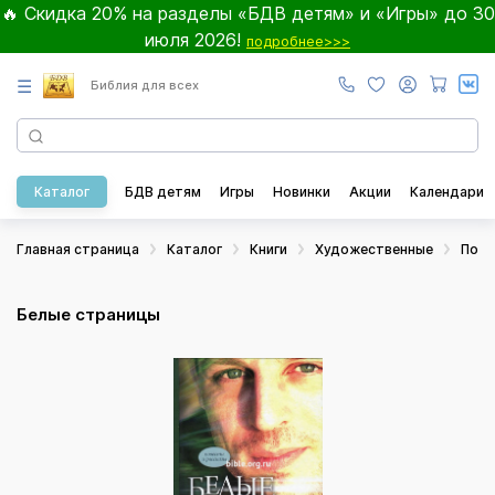
🔥 Скидка 20% на разделы «БДВ детям» и «Игры» до 30
июля 2026!
подробнее>>>
☰
Библия для всех
Каталог
БДВ детям
Игры
Новинки
Акции
Календари
Главная страница
Каталог
Книги
Художественные
Пове
Белые страницы