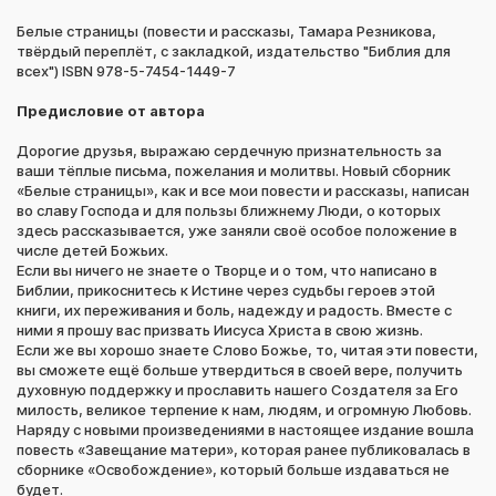
Белые страницы (повести и рассказы, Тамара Резникова,
твёрдый переплёт, с закладкой, издательство "Библия для
всех") ISBN 978-5-7454-1449-7
Предисловие от автора
Дорогие друзья, выражаю сердечную признательность за
ваши тёплые письма, пожелания и молитвы. Новый сборник
«Белые страницы», как и все мои повести и рассказы, написан
во славу Господа и для пользы ближнему Люди, о которых
здесь рассказывается, уже заняли своё особое положение в
числе детей Божьих.
Если вы ничего не знаете о Творце и о том, что написано в
Библии, прикоснитесь к Истине через судьбы героев этой
книги, их переживания и боль, надежду и радость. Вместе с
ними я прошу вас призвать Иисуса Христа в свою жизнь.
Если же вы хорошо знаете Слово Божье, то, читая эти повести,
вы сможете ещё больше утвердиться в своей вере, получить
духовную поддержку и прославить нашего Создателя за Его
милость, великое терпение к нам, людям, и огромную Любовь.
Наряду с новыми произведениями в настоящее издание вошла
повесть «Завещание матери», которая ранее публиковалась в
сборнике «Освобождение», который больше издаваться не
будет.