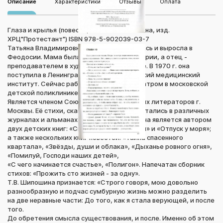
Описание
Характеристики
Отзывы
Оплата
Глаза и крылья (повесть, Татьяна Шипошина, изд.
ХРЦ"Протестант") ISBN 978-5-902039-03-7
Татьяна Владимировна Шипошина родилась и выросла в
Феодосии. Мама была учительницей истории, а отец -
преподавателем в художественной школе. В 1970 г. она
поступила в Ленинградский Педиатрический медицинский
институт. Сейчас работает врачом-педиатром в московской
детской поликлинике.
Является членом Союза профессиональных литераторов г.
Москвы. Её стихи, сказки, и рассказы печатались в различных
журналах и альманахах. Татьяна Шипошина является автором
двух детских книг: «Сказки бабушки Шуры» и «Отпуск у моря»;
а также нескольких книг повестей: «Тайна спасенного
квартала», «Звёзды, души и облака», «Дыханье ровного огня»,
«Помилуй, Господи наших детей»,
«С чего начинается счастье», «Полигон». Напечатан сборник
стихов: «Прожить сто жизней - за одну».
Т.В. Шипошина признается: «Строго говоря, мою довольно
разнообразную и подчас сумбурную жизнь можно разделить
на две неравные части: До того, как я стала верующей, и после
того.
До обретения смысла существования, и после. Именно об этом