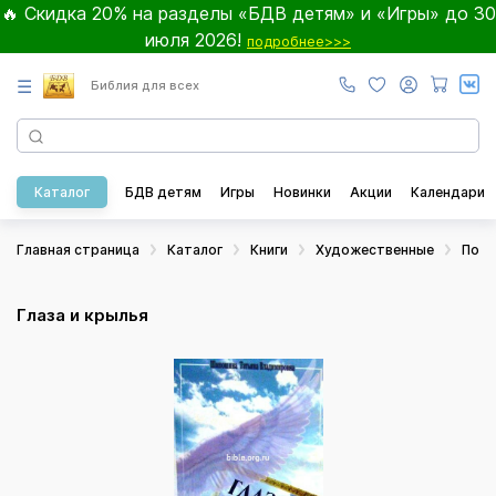
🔥 Скидка 20% на разделы «БДВ детям» и «Игры» до 30
июля 2026!
подробнее>>>
☰
Библия для всех
Каталог
БДВ детям
Игры
Новинки
Акции
Календари
Главная страница
Каталог
Книги
Художественные
Пове
Глаза и крылья