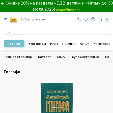
🔥 Скидка 20% на разделы «БДВ детям» и «Игры» до 30
июля 2026!
подробнее>>>
☰
Библия для всех
Каталог
БДВ детям
Игры
Новинки
Акции
Календари
Главная страница
Каталог
Книги
Художественные
Пове
Голгофа