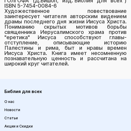
ГОЛГОФА (Д.Бишоп, изд."Библия для всех")
ISBN 5-7454-0084-6
Художественное повествование
заинтересует читателя авторским видением
драмы последнего дня жизни Иисуса Христа.
Пониманию скрытых мотивов борьбы
священника Иерусалимского храма против
"еретика" Иисуса способствуют главы-
отступление, описывающие историю
Палестины и рима, быт и нравы времен
Иисуса Христа. Книга имеет несомненную
познавательную ценность и рассчитана на
широкий круг читателей.
Библия для всех
О нас
Новости
Статьи
Акции и Скидки