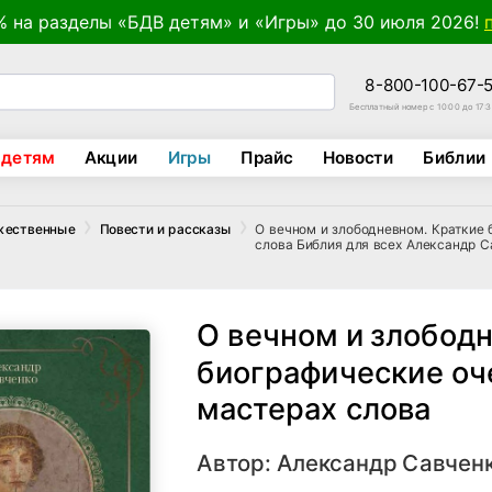
% на разделы «БДВ детям» и «Игры» до 30 июля 2026!
8-800-100-67-
Бесплатный номер с 10:00 до 17:
 детям
Акции
Игры
Прайс
Новости
Библии
О вечном и злободневном. Краткие 
жественные
Повести и рассказы
слова Библия для всех Александр С
О вечном и злобод
биографические оч
мастерах слова
Автор:
Александр Савчен