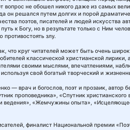
т вопрос не обошел никого даже из самых вели
да он решался путем долгих и порой драматиче
ества поэтов, писателей и людей искусства ав
путь к Богу, но в результате только с Ним чело
ю противостоять злу.
ак, что круг читателей может быть очень широк
юбителей классической христианской лирики, а
тателями своими мыслями, впечатлениями, наб
спользуя свой богатый творческий и жизненн
ко — врач и богослов, поэт и прозаик, автор 
тник проповедника», «Спутник христианского 
и ведения», «Жемчужины опыта», «Исцеляющее
исателей, финалист Национальной премии «Поэт