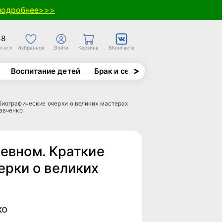
подробнее>>>
58
Избранное
Войти
Корзина
ВКонтакте
30 МСК
Воспитание детей
Брак и семья
Духовно-назида
биографические очерки о великих мастерах
авченко
невном. Краткие
ерки о великих
ко