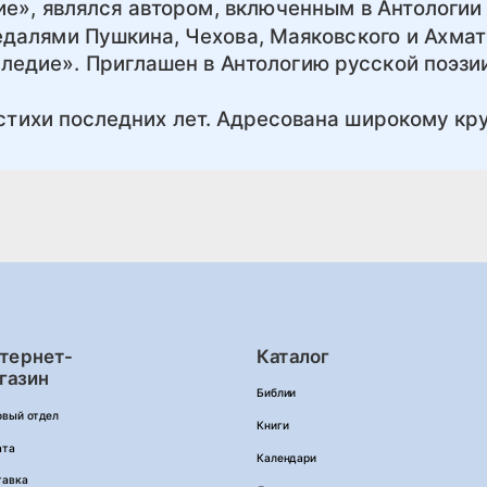
е», являлся автором, включенным в Антологии
едалями Пушкина, Чехова, Маяковского и Ахмато
ледие». Приглашен в Антологию русской поэзии
 стихи последних лет. Адресована широкому кру
тернет-
Каталог
газин
Библии
овый отдел
Книги
ата
Календари
тавка