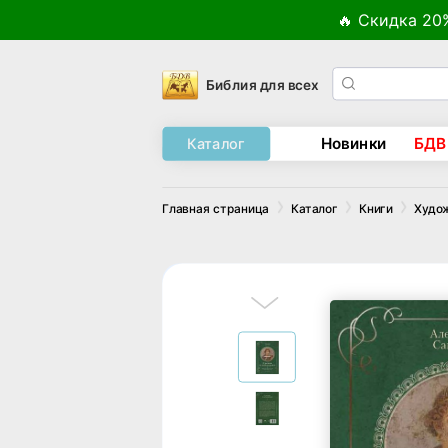
🔥 Скидка 20
Библия для всех
Новинки
БДВ
Каталог
Главная страница
Каталог
Книги
Худо