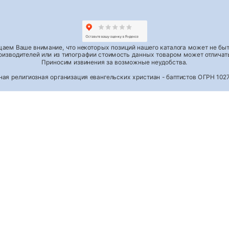
аем Ваше внимание, что некоторых позиций нашего каталога может не быть
роизводителей или из типографии стоимость данных товаром может отличать
Приносим извинения за возможные неудобства.
тная религиозная организация евангельских христиан - баптистов ОГРН 1