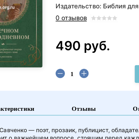
Издательство:
Библия для
0 отзывов
490 руб.
актеристики
Отзывы
О
 Савченко — поэт, прозаик, публицист, обладат
рит о важнейшем вопросе, стоящим перед кажд