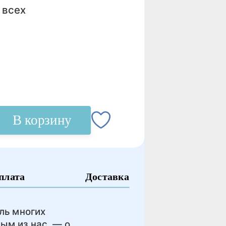
 всех
В корзину
плата
Доставка
ель многих
ым из нас, — о