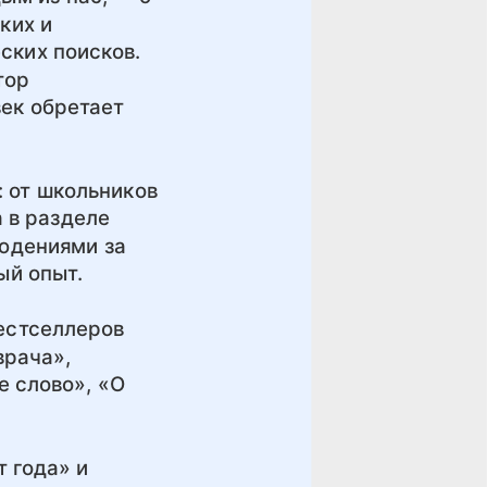
ких и
ских поисков.
тор
век обретает
: от школьников
 в разделе
людениями за
ый опыт.
бестселлеров
врача»,
 слово», «О
 года» и