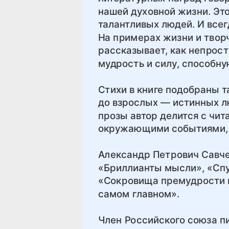
нашей духовной жизни. Это
талантливых людей. И всег
На примерах жизни и творч
рассказывает, как непрост 
мудрость и силу, способну
Стихи в книге подобраны т
до взрослых — истинных л
прозы автор делится с чи
окружающими событиями, и
Александр Петрович Савчен
«Бриллианты мысли», «Спу
«Сокровища премудрости 
самом главном».
Член Российского союза п