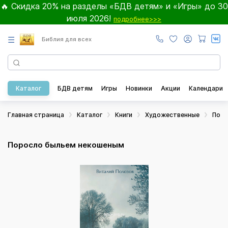
🔥 Скидка 20% на разделы «БДВ детям» и «Игры» до 30
июля 2026!
подробнее>>>
☰
Библия для всех
Каталог
БДВ детям
Игры
Новинки
Акции
Календари
Главная страница
Каталог
Книги
Художественные
Пове
Поросло быльем некошеным