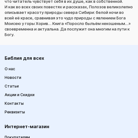
что читатель чувствует себя в их душе, как в собственной.
И как во всех своих повестях и рассказах, Полозов великолепно
описывает красоту природы севера Сибири: белой ночи во
всей её красе, сравнивая это чудо природы с явлением Бога
Моисею у горы Хорив… Книга «Поросло быльём некошеным…»
своевременна и актуальна. Да послужит она многим на пути к
Богу.
Библия для всех
О нас
Новости
Статьи
Акции и Скидки
Контакты
Реквизиты
Интернет-магазин
Покупателям