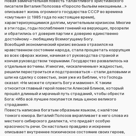
Новая замечательная повесть талантливого христианского
писателя Виталия Полозова «Поросло быльём некошеным…»
описывает жизнь огромного государства СССР во времена
«смутные» (с 1985 года по настоящее время),
характеризующимися долгим, мучительным кризисом. Многие
в эти годы, годы послабления гонений на верующих, прозрели
и обратились от доверия партии к доверию единственно
достойному – любящему Всемогущему Богу.
Всеобщий экономический кризис весьма отразился на
нравственном состоянии народа, стала процветать коррупция
во всех сферах жизни, начиная от руководства страной и
кончая руководством тюрьмами. Государство развалилось на
отдельные вотчины. И многие, «искалеченные» жадностью,
решили перестроиться и подстраховаться – стали деловыми и
шли на сделку с совестью, зная уже из Библии, что Господь
сказал: «Не можете служить Богу и мамоне». К таким
относится главный герой повести Алексей Блинов, который
прошёл длинный и мрачный путь страданий, чтобы обрести
Бога: «Ибо всё лучшее покупается лишь ценою великого
страдания».
Повесть написана богатым образным языком, с налётом
тонкого юмора. Виталий Полозов вкрапливает в него слова из
местного сибирского диалекта, что придаёт особую
красочность речи. Он настолько правдиво и искренне
описывает внутреннее психическое состояние своих героев,