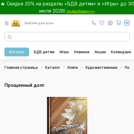
🔥 Скидка 20% на разделы «БДВ детям» и «Игры» до 30
июля 2026!
подробнее>>>
☰
Библия для всех
Каталог
БДВ детям
Игры
Новинки
Акции
Календари
Главная страница
Каталог
Книги
Художественные
Пове
Прощенный долг