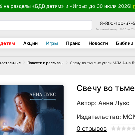
% на разделы «БДВ детям» и «Игры» до 30 июля 2026!
8-800-100-67-
Бесплатный номер с 10:00 до 17:
 детям
Акции
Игры
Прайс
Новости
Библии
Свечу во тьме не угаси МСМ Анна Л
жественные
Повести и рассказы
Свечу во тьме
Автор:
Анна Лукс
Издательство:
МС
0 отзывов