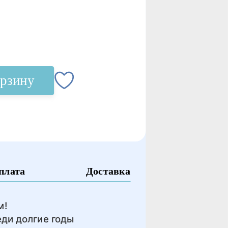
орзину
плата
Доставка
м!
еди долгие годы