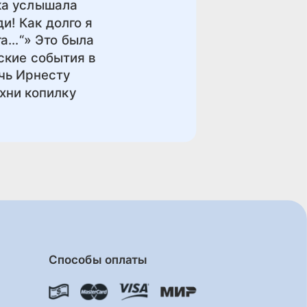
ка услышала
и! Как долго я
ига…“» Это была
еские события в
чь Ирнесту
хни копилку
Способы оплаты