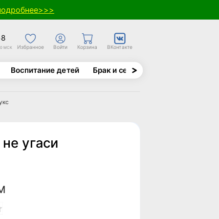
подробнее>>>
58
Избранное
Войти
Корзина
ВКонтакте
30 МСК
Воспитание детей
Брак и семья
Духовно-назида
укс
 не угаси
М