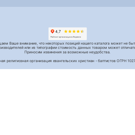
аем Ваше внимание, что некоторых позиций нашего каталога может не быть
роизводителей или из типографии стоимость данных товаром может отличать
Приносим извинения за возможные неудобства.
тная религиозная организация евангельских христиан - баптистов ОГРН 1