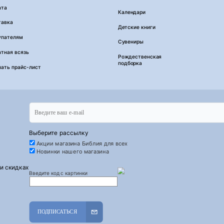
ата
Календари
тавка
Детские книги
упателям
Сувениры
тная всязь
Рождественская
подборка
чать прайс-лист
Выберите рассылку
Акции магазина Библия для всех
Новинки нашего магазина
 и скидках
Введите код с картинки
ПОДПИСАТЬСЯ