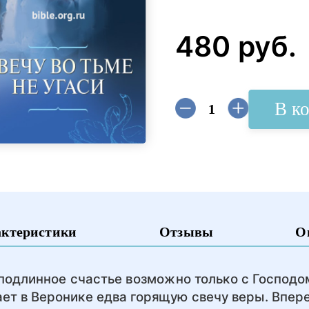
480 руб.
В к
актеристики
Отзывы
О
 подлинное счастье возможно только с Господо
ет в Веронике едва горящую свечу веры. Впер