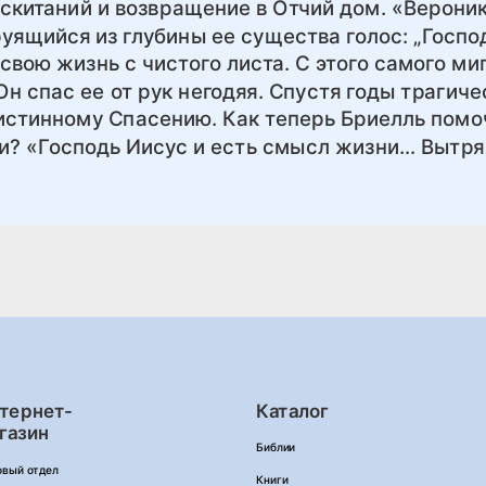
 скитаний и возвращение в Отчий дом. «Верони
уящийся из глубины ее существа голос: „Господ
ь свою жизнь с чистого листа. С этого самого м
Он спас ее от рук негодяя. Спустя годы трагич
 истинному Спасению. Как теперь Бриелль помо
и? «Господь Иисус и есть смысл жизни… Вытря
тернет-
Каталог
газин
Библии
овый отдел
Книги