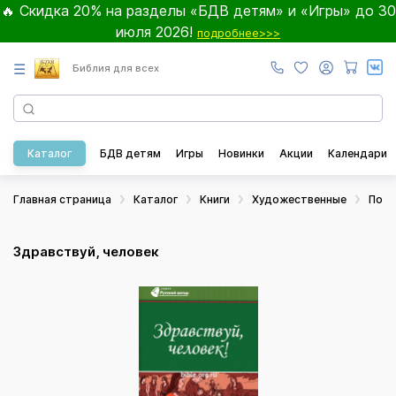
🔥 Скидка 20% на разделы «БДВ детям» и «Игры» до 30
июля 2026!
подробнее>>>
☰
Библия для всех
Каталог
БДВ детям
Игры
Новинки
Акции
Календари
Главная страница
Каталог
Книги
Художественные
Пове
Здравствуй, человек