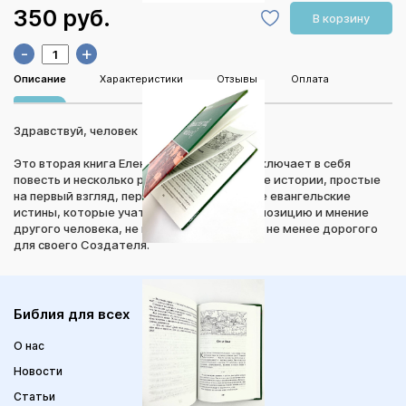
350 руб.
В корзину
-
+
Описание
Характеристики
Отзывы
Оплата
Здравствуй, человек
Это вторая книга Елены Соколовой. Она включает в себя
повесть и несколько рассказов. Житейские истории, простые
на первый взгляд, передают очень важные евангельские
истины, которые учат читателя уважать позицию и мнение
другого человека, не похожего на него, но не менее дорогого
для своего Создателя.
Библия для всех
О нас
Новости
Статьи