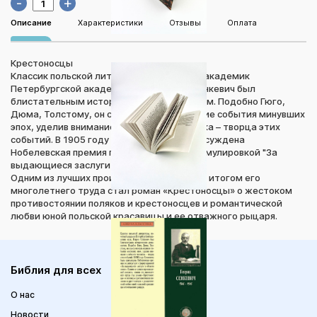
-
+
Описание
Характеристики
Отзывы
Оплата
Крестоносцы
Классик польской литературы, почетный академик
Петербургской академии наук, Генрик Сенкевич был
блистательным историческим романистом. Подобно Гюго,
Дюма, Толстому, он сумел описать великие события минувших
эпох, уделив внимание и личности человека – творца этих
событий. В 1905 году Сенкевичу была присуждена
Нобелевская премия по литературе с формулировкой "За
выдающиеся заслуги в области эпоса".
Одним из лучших произведений писателя, итогом его
многолетнего труда стал роман «Крестоносцы» о жестоком
противостоянии поляков и крестоносцев и романтической
любви юной польской красавицы и ее отважного рыцаря.
Библия для всех
О нас
Новости