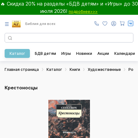
🔥 Скидка 20% на разделы «БДВ детям» и «Игры» до 30
июля 2026!
подробнее>>>
☰
Библия для всех
Каталог
БДВ детям
Игры
Новинки
Акции
Календари
Главная страница
Каталог
Книги
Художественные
Ром
Крестоносцы