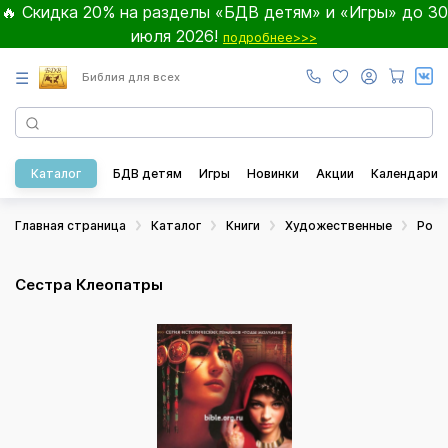
🔥 Скидка 20% на разделы «БДВ детям» и «Игры» до 30
июля 2026!
подробнее>>>
☰
Библия для всех
Каталог
БДВ детям
Игры
Новинки
Акции
Календари
Главная страница
Каталог
Книги
Художественные
Ром
Сестра Клеопатры