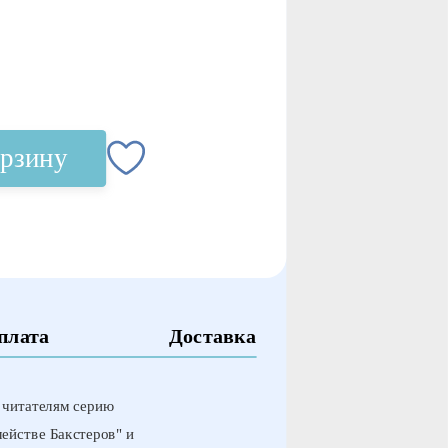
орзину
плата
Доставка
т читателям серию
мействе Бакстеров" и