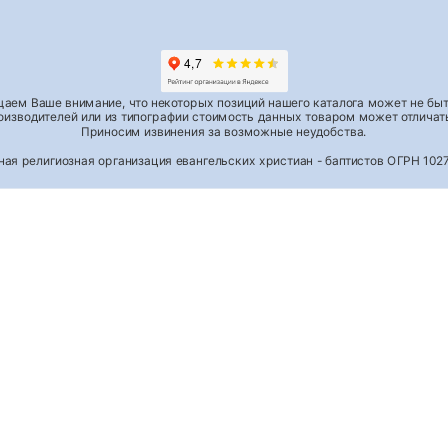
аем Ваше внимание, что некоторых позиций нашего каталога может не быть
роизводителей или из типографии стоимость данных товаром может отличать
Приносим извинения за возможные неудобства.
тная религиозная организация евангельских христиан - баптистов ОГРН 1