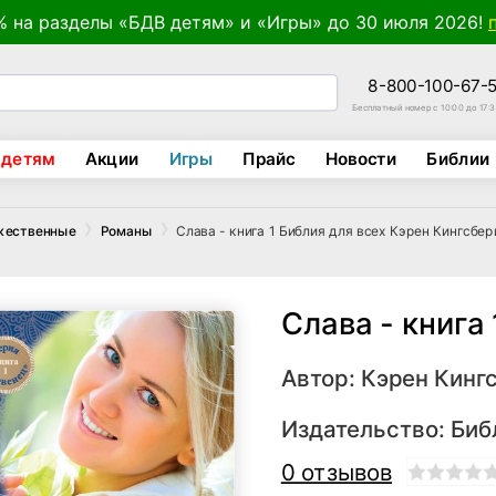
% на разделы «БДВ детям» и «Игры» до 30 июля 2026!
8-800-100-67-
Бесплатный номер с 10:00 до 17:
 детям
Акции
Игры
Прайс
Новости
Библии
Слава - книга 1 Библия для всех Кэрен Кингсбер
жественные
Романы
Слава - книга 
Автор:
Кэрен Кинг
Издательство:
Биб
0 отзывов