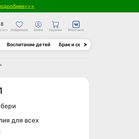
подробнее>>>
58
Избранное
Войти
Корзина
ВКонтакте
30 МСК
Воспитание детей
Брак и семья
Духовно-назида
и
1
сбери
лия для всех