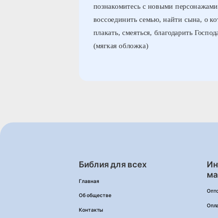
познакомитесь с новыми персонажами
воссоединить семью, найти сына, о ко
плакать, смеяться, благодарить Госпо
(мягкая обложка)
Библия для всех
Ин
ма
Главная
Опт
Об обществе
Опл
Контакты