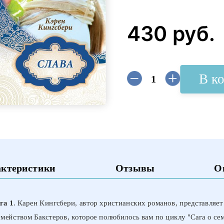
430 руб.
В к
актеристики
Отзывы
О
га 1
. Карен Кингсбери, автор христианских романов, представляе
емейством Бакстеров, которое полюбилось вам по циклу "Сага о се