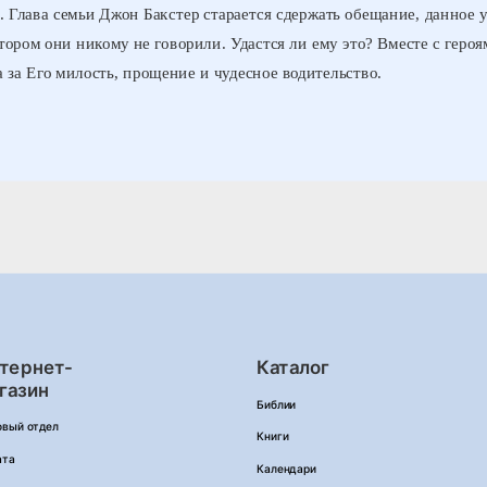
. Глава семьи Джон Бакстер старается сдержать обещание, данное
тором они никому не говорили. Удастся ли ему это? Вместе с героя
да за Его милость, прощение и чудесное водительство.
тернет-
Каталог
газин
Библии
овый отдел
Книги
ата
Календари