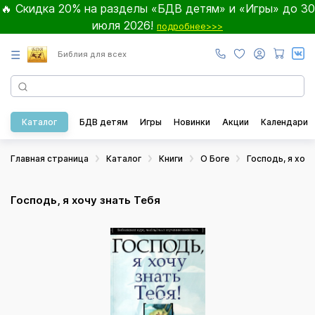
🔥 Скидка 20% на разделы «БДВ детям» и «Игры» до 30
июля 2026!
подробнее>>>
☰
Библия для всех
Каталог
БДВ детям
Игры
Новинки
Акции
Календари
Главная страница
Каталог
Книги
О Боге
Господь, я хоч
Господь, я хочу знать Тебя