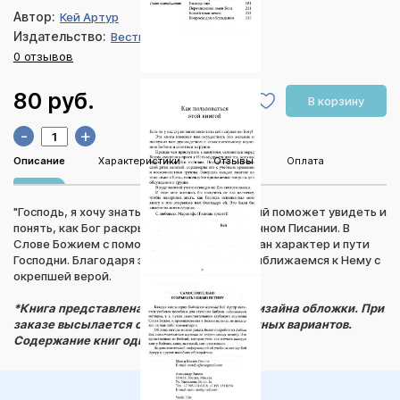
Автор:
Кей Артур
Издательство:
Весть
0 отзывов
80 руб.
В корзину
-
+
Описание
Характеристики
Отзывы
Оплата
"Господь, я хочу знать Тебя" - курс, который поможет увидеть и
понять, как Бог раскрывает Себя в Священном Писании. В
Слове Божием с помощью имен Бога описан характер и пути
Господни. Благодаря этому знанию мы приближаемся к Нему с
окрепшей верой.
*Книга представлена в двух вариантах дизайна обложки. При
заказе высылается один из представленных вариантов.
Содержание книг одинаковое.