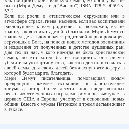
Как построить христианскую семью, которой у вас не
было (Мэри Демут, изд."Виссон") ISBN 978-5-905913-
53-2
Если вы росли в атеистическом окружении или в
атмосфере страха, гнева, насилия, если вас воспитывали
равнодушные к вам родители, то, возможно, вы не
знаете, как воспитать детей в благодати. Мэри Демут со
знанием дела вдохновляет родителей-первопроходцев,
верующих в Бога, на поиски новых методов воспитания
и исцеления от полученных в детстве душевных ран.
Для тех из нас, у кого никогда не было христианской
семьи, но кто хотел бы ее построить, она рисует
убедительную картину того, как это сделать и создать в
своей семье для своих детей безопасную атмосферу, в
которой будет царить благодать.
Мэри Демут писательница, помогающая людям
превращать тяжелые испытания в блистательные
триумфы; автор более десяти книг, среди которых
несколько отмеченных наградами романов; выступает в
церквах США и Европы, участвует в основании новых
общин. Вместе с мужем Патриком и тремя детьми живет
в Техасе.