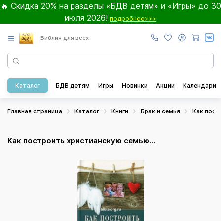
🔥 Скидка 20% на разделы «БДВ детям» и «Игры» до 30
июля 2026!
подробнее>>>
☰
Библия для всех
Каталог
БДВ детям
Игры
Новинки
Акции
Календари
Главная страница
Каталог
Книги
Брак и семья
Как пост
Как построить христианскую семью...