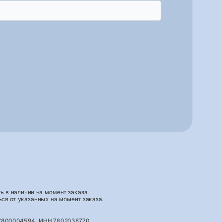
 в наличии на момент заказа.
ся от указанных на момент заказа.
027800004594, ИНН 7802038770