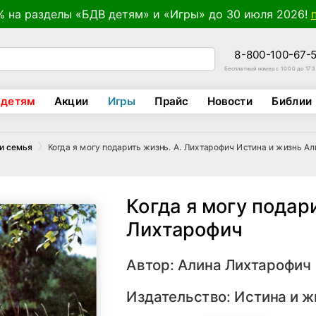
% на разделы «БДВ детям» и «Игры» до 30 июля 2026!
8-800-100-67-
Бесплатный номер с 10:00 до 17:
 детям
Акции
Игры
Прайс
Новости
Библии
Когда я могу подарить жизнь. А. Лихтарофич Истина и жизнь А
и семья
Когда я могу подари
Лихтарофич
Автор:
Алина Лихтарофич
Издательство:
Истина и ж