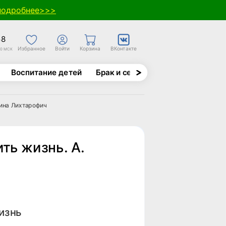
подробнее>>>
58
Избранное
Войти
Корзина
ВКонтакте
30 МСК
Воспитание детей
Брак и семья
Духовно-назида
лина Лихтарофич
ть жизнь. А.
изнь