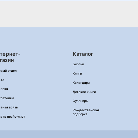
тернет-
Каталог
газин
Библии
овый отдел
Книги
ата
Календари
тавка
Детские книги
упателям
Сувениры
тная всязь
Рождественская
подборка
чать прайс-лист