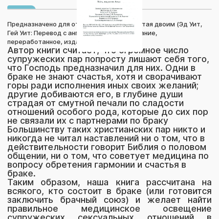
Предназначено для отрады: Тайна, открытая двоим (Эд Уит,
Гей Уит: Перевод с английского — 4-е издание,
переработанное, издательство Мирт)
Автор книги считает, что огромное число
супружеских пар попросту лишают себя того,
что Господь предназначил для них. Одни в
браке не знают счастья, хотя и сворачивают
горы ради исполнения иных своих желаний;
другие добиваются его, в глубине души
страдая от смутной печали по сладости
отношений особого рода, которые до сих пор
не связали их с партнерами по браку
Большинству таких христианских пар никто и
никогда не читал наставлений ни о том, что в
действительности говорит Библия о половом
общении, ни о том, что советует медицина по
вопросу обретения гармонии и счастья в
браке.
Таким образом, наша книга рассчитана на
всякого, кто состоит в браке (или готовится
заключить брачный союз) и желает найти
правильное медицинское освещение
супружеских сексуальных отношений в