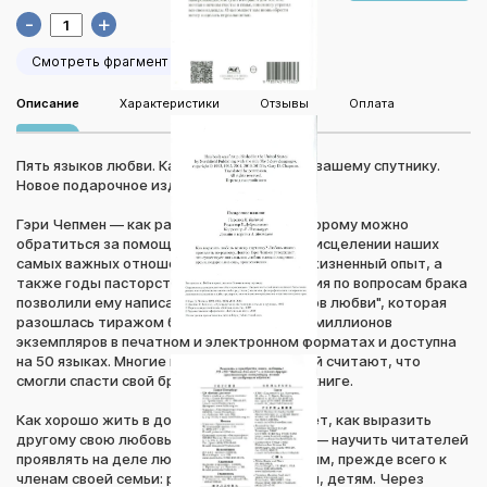
-
+
Смотреть фрагмент
Описание
Характеристики
Отзывы
Оплата
Пять языков любви. Как выразить любовь вашему спутнику.
Новое подарочное издание
Гэри Чепмен — как раз тот человек, к которому можно
обратиться за помощью в улучшении или исцелении наших
самых важных отношений. Собственный жизненный опыт, а
также годы пасторства и консультирования по вопросам брака
позволили ему написать книгу "Пять языков любви", которая
разошлась тиражом более одиннадцати миллионов
экземпляров в печатном и электронном форматах и доступна
на 50 языках. Многие миллионы читателей считают, что
смогли спасти свой брак благодаря этой книге.
Как хорошо жить в доме, где каждый знает, как выразить
другому свою любовь! Цель данной книги — научить читателей
проявлять на деле любовь к своим ближним, прежде всего к
членам своей семьи: родителям, супругам, детям. Через