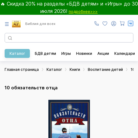
🔥 Скидка 20% на разделы «БДВ детям» и «Игры» до 30
июля 2026!
подробнее>>>
☰
Библия для всех
Каталог
БДВ детям
Игры
Новинки
Акции
Календари
Главная страница
Каталог
Книги
Воспитание детей
10 
10 обязательств отца