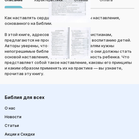
Описание
Характеристики
Отзывы
Оплата
Как наставлять сердце ребенка. Принципы наставления,
основанного на Библии.
В этой книге, адресованной родителям-христианам,
предлагаются не просто идеи и советы по воспитанию детей.
Авторы уверены, что прежде всего родителям нужны
непогрешимые библейские истины. Именно они должны стать
основой наставления, формирующего личность ребенка. Что
представляет собой такое наставление, каковы его принципы
и каким образом применять их на практике — вы узнаете,
прочитав эту книгу.
Библия для всех
О нас
Новости
Статьи
Акции и Скидки