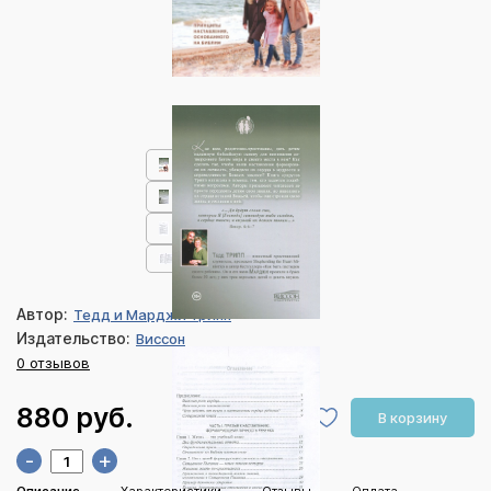
Автор:
Тедд и Марджи Трипп
Издательство:
Виссон
0 отзывов
880 руб.
В корзину
-
+