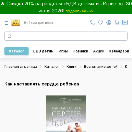
🔥 Скидка 20% на разделы «БДВ детям» и «Игры» до 30
июля 2026!
подробнее>>>
☰
Библия для всех
Каталог
БДВ детям
Игры
Новинки
Акции
Календари
Главная страница
Каталог
Книги
Воспитание детей
Как
Как наставлять сердце ребенка