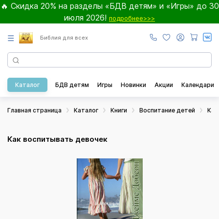
🔥 Скидка 20% на разделы «БДВ детям» и «Игры» до 30
июля 2026!
подробнее>>>
☰
Библия для всех
Каталог
БДВ детям
Игры
Новинки
Акции
Календари
Главная страница
Каталог
Книги
Воспитание детей
Как
Как воспитывать девочек