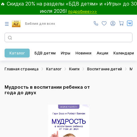
🔥 Скидка 20% на разделы «БДВ детям» и «Игры» до 30
июля 2026!
подробнее>>>
☰
Библия для всех
Каталог
БДВ детям
Игры
Новинки
Акции
Календари
Главная страница
Каталог
Книги
Воспитание детей
Муд
Мудрость в воспитании ребенка от
года до двух