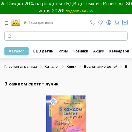
🔥 Скидка 20% на разделы «БДВ детям» и «Игры» до 30
июля 2026!
подробнее>>>
☰
Библия для всех
Каталог
БДВ детям
Игры
Новинки
Акции
Календари
Главная страница
Каталог
Книги
Воспитание детей
В к
В каждом светит лучик