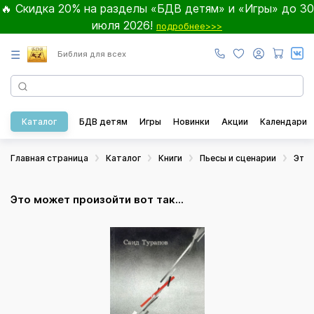
🔥 Скидка 20% на разделы «БДВ детям» и «Игры» до 30
июля 2026!
подробнее>>>
☰
Библия для всех
Каталог
БДВ детям
Игры
Новинки
Акции
Календари
Главная страница
Каталог
Книги
Пьесы и сценарии
Это 
Это может произойти вот так...