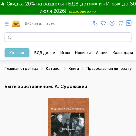
🔥 Скидка 20% на разделы «БДВ детям» и «Игры» до 30
июля 2026!
подробнее>>>
☰
Библия для всех
Каталог
БДВ детям
Игры
Новинки
Акции
Календари
Главная страница
Каталог
Книги
Православная литератур
Быть христианином. А. Сурожский