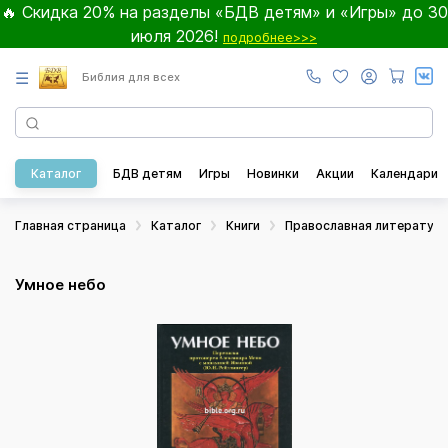
🔥 Скидка 20% на разделы «БДВ детям» и «Игры» до 30
июля 2026!
подробнее>>>
☰
Библия для всех
Каталог
БДВ детям
Игры
Новинки
Акции
Календари
Главная страница
Каталог
Книги
Православная литератур
Умное небо