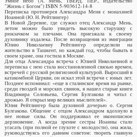
Умное небо (А. Мень, ТВЕРД. ПЕР., издательство
"Жизнь с Богом") ISBN 5-903612-14-8
Переписка протоиерея Александра Меня с монахиней
Иоанной (Ю. Н. Рейтлингер)
В Новой Деревне, где служил отец Александр Мень,
летом можно было увидеть высокую старушку с
рюкзачком за плечами. Она приезжала к своему
духовнику издалека. После возвращения из эмиграции
Юлию Николаевну Рейтлингер определили на
жительство в Ташкент, но каждый год, чтобы бывать в
своем храме, она гостила в Москве.
Для отца Александра встреча с Юлией Николаевной и
переписка с нею стала восстановленной связью времен,
встречей с русской религиозной культурой. Выросший в
катакомбной Церкви, он искал этой встречи с юных лет.
Позднее вспоминал: «еще в сталинское время на рынке,
среди гвоздей и морских свинок, я нашел старые книги
Владимира Соловьева, Сергия Булгакова и читал с
дрожью. Я открыл мир великих мыслителей».
Юлия Рейтлингер была духовной дочерью о. Сергия
Булгакова. Общение с отцом Александром вдохнуло в
нее новые силы. Он поддерживал ее иконописное
дерзновение. А когда зрение сестры Иоанны стало
угасать (при полной ее глухоте с молодости), она жила,
руководствуясь его давним советом: творить главную