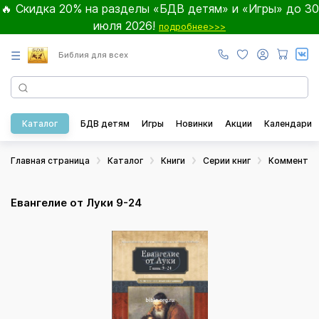
🔥 Скидка 20% на разделы «БДВ детям» и «Игры» до 30
июля 2026!
подробнее>>>
☰
Библия для всех
Каталог
БДВ детям
Игры
Новинки
Акции
Календари
Главная страница
Каталог
Книги
Серии книг
Комментар
Евангелие от Луки 9-24