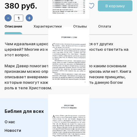
380 руб.
В корзину
-
+
Описание
Характеристики
Отзывы
Оплата
Чем идеальная церковь внешне отличается от других
церквей? Многие из нас не могут с уверенностью ответить на
этот вопрос.
Марк Девер помогает верующим понять, по каким основным
признакам можно определить, здорова церковь или нет. Книга
описывает вневременные истины и практические принципы,
которые помогут каждому из нас исполнить данную Богом
роль в теле Христовом.
Библия для всех
О нас
Новости