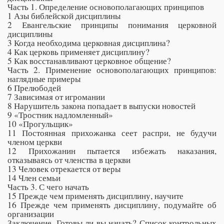
Часть 1. Определение основополагающих принципов
1 Азы библейской дисциплины
2 Евангельские принципы понимания церковной
дисциплины
3 Когда необходима церковная дисциплина?
4 Как церковь применяет дисциплину?
5 Как восстанавливают церковное общение?
Часть 2. Применение основополагающих принципов:
наглядные примеры
6 Прелюбодей
7 Зависимая от игромании
8 Нарушитель закона попадает в выпуски новостей
9 «Тростник надломленный»
10 «Прогульщик»
11 Постоянная прихожанка сеет распри, не будучи
членом церкви
12 Прихожанин пытается избежать наказания,
отказываясь от членства в церкви
13 Человек отрекается от веры
14 Член семьи
Часть 3. С чего начать
15 Прежде чем применять дисциплину, научите
16 Прежде чем применять дисциплину, подумайте об
организации
Заключение. Готовы ли вы начать? Список контрольных