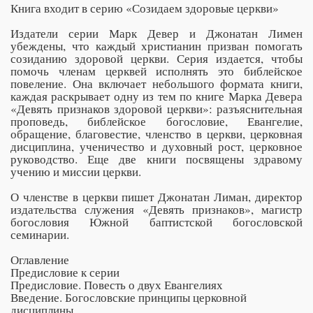
Книга входит в серию «Созидаем здоровые церкви»
Издатели серии Марк Девер и Джонатан Лимен
убеждены, что каждый христианин призван помогать
созиданию здоровой церкви. Серия издается, чтобы
помочь членам церквей исполнять это библейское
повеление. Она включает небольшого формата книги,
каждая раскрывает одну из тем по книге Марка Девера
«Девять признаков здоровой церкви»: разъяснительная
проповедь, библейское богословие, Евангелие,
обращение, благовестие, членство в церкви, церковная
дисциплина, ученичество и духовный рост, церковное
руководство. Еще две книги посвящены здравому
учению и миссии церкви.
О членстве в церкви пишет Джонатан Лиман, директор
издательства служения «Девять признаков», магистр
богословия Южной баптистской богословской
семинарии.
Оглавление
Предисловие к серии
Предисловие. Повесть о двух Евангелиях
Введение. Богословские принципы церковной
дисциплины