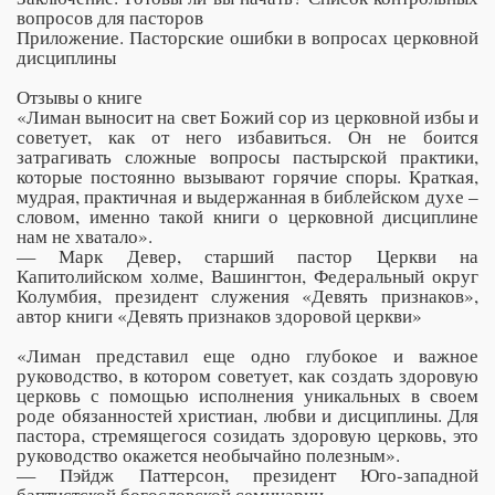
вопросов для пасторов
Приложение. Пасторские ошибки в вопросах церковной
дисциплины
Отзывы о книге
«Лиман выносит на свет Божий сор из церковной избы и
советует, как от него избавиться. Он не боится
затрагивать сложные вопросы пастырской практики,
которые постоянно вызывают горячие споры. Краткая,
мудрая, практичная и выдержанная в библейском духе –
словом, именно такой книги о церковной дисциплине
нам не хватало».
— Марк Девер, старший пастор Церкви на
Капитолийском холме, Вашингтон, Федеральный округ
Колумбия, президент служения «Девять признаков»,
автор книги «Девять признаков здоровой церкви»
«Лиман представил еще одно глубокое и важное
руководство, в котором советует, как создать здоровую
церковь с помощью исполнения уникальных в своем
роде обязанностей христиан, любви и дисциплины. Для
пастора, стремящегося созидать здоровую церковь, это
руководство окажется необычайно полезным».
— Пэйдж Паттерсон, президент Юго-западной
баптистской богословской семинарии