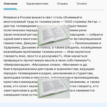
Описание
Характеристики
Отзывы
Оплата
Впервые в России вышел в свет столь объёмный и
многогранный труд по технике речи — 1000 страниц! Автор —
диктор телевидения и радио, ведущий общественно-
политических передач, преподаватель техники речи
(практической риторики) и лектор-международник — собрал в
одной книге многочисленные упражнения по Артикуляционной
гимнастике, Дикции и Орфоэпии (разделы — Произношение и
Ударение), Дыханию и голосу, а также разделы, посвящённые
важнейшим проблемам техники речи — «Как научиться
говорить ясно, просто и доходчиво?», «Как научиться
превращать прочитанную мысль в свою собственную?»,
«Импровизация», «Мусорные слова», «Мычание» и др.
Книга предназначена дикторам и журналистам, ведущим
передач телевидения и радио, школьникам и студентам,
преподавателям и лекторам, дипломатам и проповедникам,
юристам и менеджерам, политикам и бизнесменам, а также
всем, кто хочет научиться красиво и грамотно говорить, кто
заинтересован в добротном звучании слова и занимается
совершенством устной русской речи.