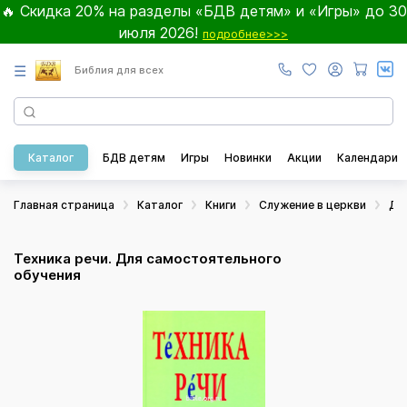
🔥 Скидка 20% на разделы «БДВ детям» и «Игры» до 30
июля 2026!
подробнее>>>
☰
Библия для всех
Каталог
БДВ детям
Игры
Новинки
Акции
Календари
Главная страница
Каталог
Книги
Служение в церкви
Дл
Техника речи. Для самостоятельного
обучения