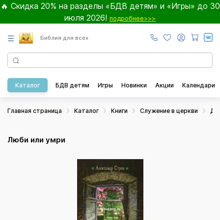
🔥 Скидка 20% на разделы «БДВ детям» и «Игры» до 30
июля 2026!
подробнее>>>
☰
Библия для всех
Каталог
БДВ детям
Игры
Новинки
Акции
Календари
Главная страница
Каталог
Книги
Служение в церкви
Дл
Люби или умри