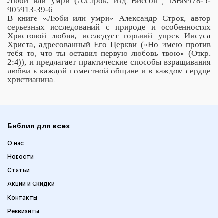
Люби или умри (А.Строк, изд."Виссон") ISBN978-5-
905913-39-6
В книге «Люби или умри» Александр Строк, автор
серьезных исследований о природе и особенностях
Христовой любви, исследует горький упрек Иисуса
Христа, адресованный Его Церкви («Но имею против
тебя то, что ты оставил первую любовь твою» (Откр.
2:4)), и предлагает практические способы взращивания
любви в каждой поместной общине и в каждом сердце
христианина.
Библия для всех
О нас
Новости
Статьи
Акции и Скидки
Контакты
Реквизиты