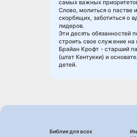
самых важных приоритетов
Слово, молиться о пастве 
скорбящих, заботиться о в
лидеров.
Эти десять обязанностей п
строить свое служение на
Брайан Крофт - старший п
(штат Кентукки) и основат
детей.
Библия для всех
Ин