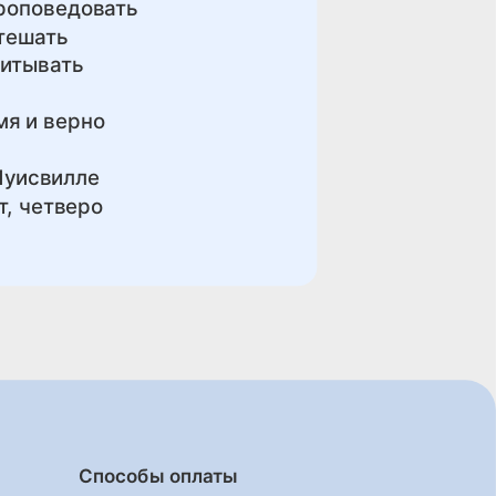
проповедовать
утешать
питывать
мя и верно
Луисвилле
т, четверо
Способы оплаты