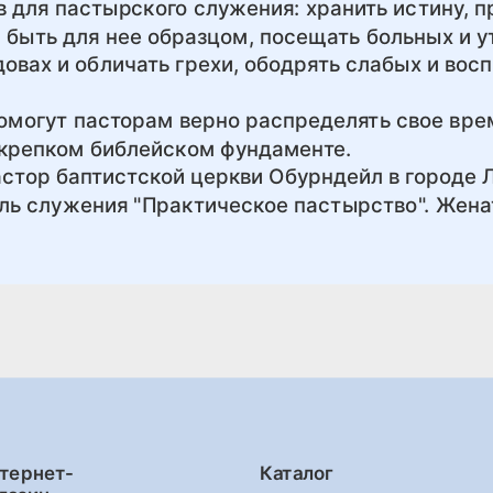
 для пастырского служения: хранить истину, 
и быть для нее образцом, посещать больных и 
довах и обличать грехи, ободрять слабых и вос
омогут пасторам верно распределять свое вре
 крепком библейском фундаменте.
астор баптистской церкви Обурндейл в городе 
ель служения "Практическое пастырство". Жена
тернет-
Каталог