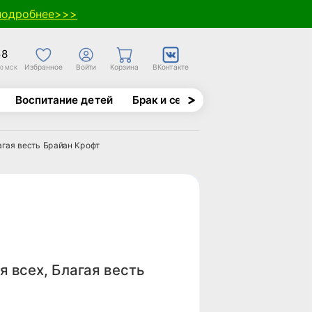
подробнее>>>
58
Избранное
Войти
Корзина
ВКонтакте
30 МСК
Воспитание детей
Брак и семья
Духовно-назида
агая весть Брайан Крофт
а
я всех, Благая весть