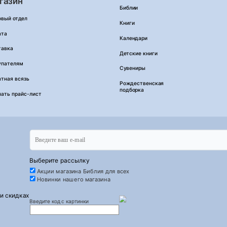
газин
Библии
овый отдел
Книги
ата
Календари
тавка
Детские книги
упателям
Сувениры
тная всязь
Рождественская
подборка
чать прайс-лист
Выберите рассылку
Акции магазина Библия для всех
Новинки нашего магазина
 и скидках
Введите код с картинки