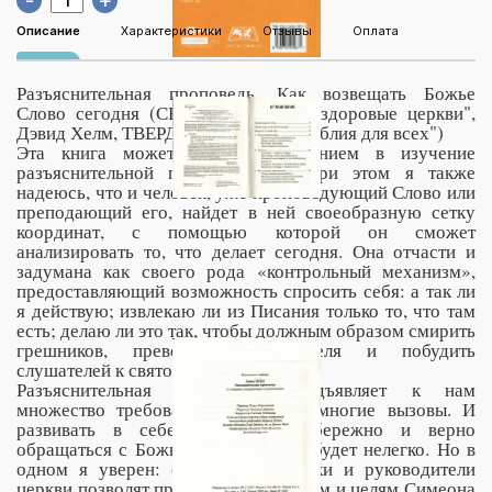
-
+
Описание
Характеристики
Отзывы
Оплата
Разъяснительная проповедь. Как возвещать Божье
Слово сегодня (СЕРИЯ "Созидаем здоровые церкви",
Дэвид Хелм, ТВЕРДЫЙ ПЕР., изд."Библия для всех")
Эта книга может служить введением в изучение
разъяснительной проповеди, но при этом я также
надеюсь, что и человек, уже проповедующий Слово или
преподающий его, найдет в ней своеобразную сетку
координат, с помощью которой он сможет
анализировать то, что делает сегодня. Она отчасти и
задумана как своего рода «контрольный механизм»,
предоставляющий возможность спросить себя: а так ли
я действую; извлекаю ли из Писания только то, что там
есть; делаю ли это так, чтобы должным образом смирить
грешников, превознести Спасителя и побудить
слушателей к святости?
Разъяснительная проповедь предъявляет к нам
множество требований и бросает многие вызовы. И
развивать в себе способность бережно и верно
обращаться с Божьим Словом нам будет нелегко. Но в
одном я уверен: если проповедники и руководители
церкви позволят простым убеждениям и целям Симеона