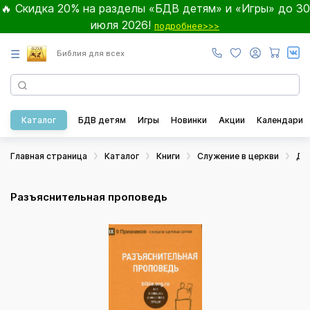
🔥 Скидка 20% на разделы «БДВ детям» и «Игры» до 30
июля 2026!
подробнее>>>
☰
Библия для всех
Каталог
БДВ детям
Игры
Новинки
Акции
Календари
Главная страница
Каталог
Книги
Служение в церкви
Дл
Разъяснительная проповедь