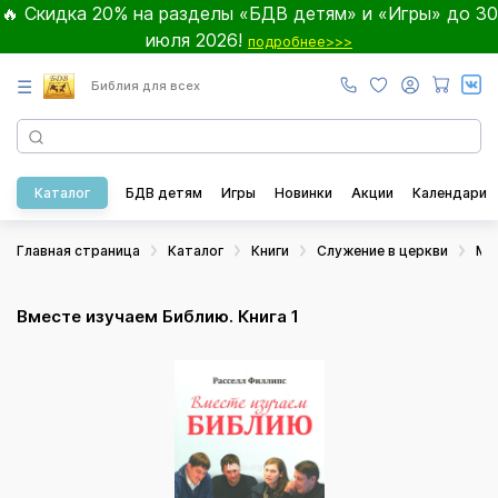
🔥 Скидка 20% на разделы «БДВ детям» и «Игры» до 30
июля 2026!
подробнее>>>
☰
Библия для всех
Каталог
БДВ детям
Игры
Новинки
Акции
Календари
Главная страница
Каталог
Книги
Служение в церкви
Ма
Вместе изучаем Библию. Книга 1