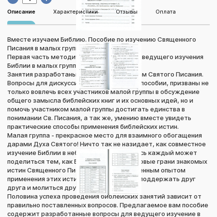
Описание
Характеристики
Отзывы
Оплата
Вместе изучаем Библию. Пособие по изучению Священного
Писания в малых группах.
Первая часть методического пособия для ведущего изучения
Библии в малых группах.
Занятия разработаны по отдельным книгам Святого Писания.
Вопросы для дискуссии, содержащиеся в пособии, призваны не
только вовлечь всех участников малой группы в обсуждение
общего замысла библейских книг и их основных идей, но и
помочь участником малой группы достигать единства в
понимании Св. Писания, а так же, умению вместе увидеть
практические способы применения библейских истин.
Малая группа - прекрасное место для взаимного обогащения
дарами Духа Святого! Ничто так не назидает, как совместное
изучение Библии в небольшой группе. Здесь каждый может
поделиться тем, как Бог открывает ему новые грани знакомых
истин Священного Писания, и своим жизненным опытом
применения этих истин. Здесь мы можем поддержать друг
друга и молиться друг за друга.
Половина успеха проведения библейских занятий зависит от
правильно поставленных вопросов. Предлагаемое вам пособие
содержит разработанные вопросы для ведущего изучение в