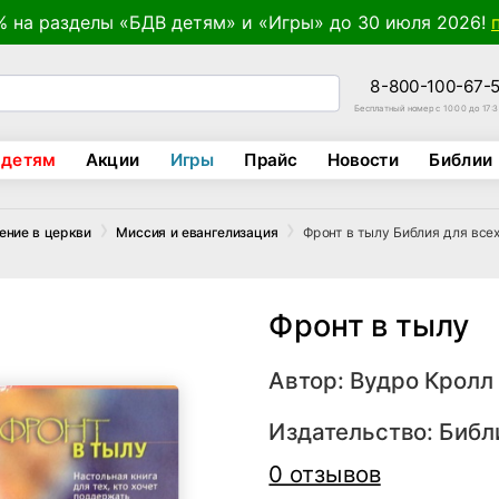
% на разделы «БДВ детям» и «Игры» до 30 июля 2026!
8-800-100-67-
Бесплатный номер с 10:00 до 17:
 детям
Акции
Игры
Прайс
Новости
Библии
Фронт в тылу Библия для все
ение в церкви
Миссия и евангелизация
Фронт в тылу
Автор:
Вудро Кролл
Издательство:
Библ
0 отзывов