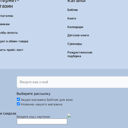
тернет-
Каталог
газин
Библии
упателям
Книги
овикам
Календари
собы оплаты
Детские книги
рат и обмен товара
Сувениры
чать прайс-лист
Рождественская
подборка
Выберите рассылку
Акции магазина Библия для всех
Новинки нашего магазина
 и скидках
Введите код с картинки