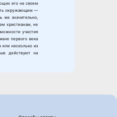
ющих его на своем
есть окружающим —
ь же значительно,
сем христианам, не
можности участия
иане первого века
 или несколько из
рые действуют на