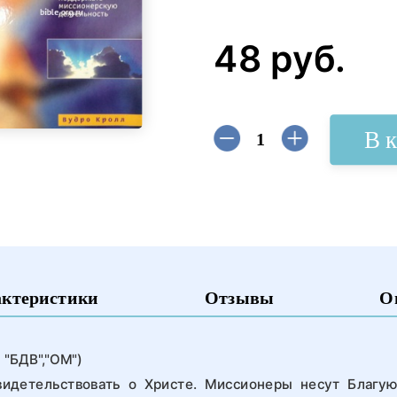
48 руб.
В 
актеристики
Отзывы
О
 "БДВ","ОМ")
идетельствовать о Христе. Миссионеры несут Благую