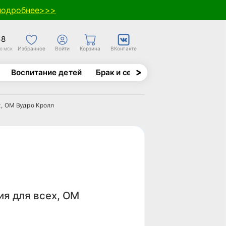
подробнее>>>
58
Избранное
Войти
Корзина
ВКонтакте
30 МСК
Воспитание детей
Брак и семья
Духовно-назида
х, ОМ Вудро Кролл
ия для всех, ОМ