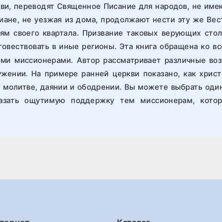
ви, переводят Священное Писание для народов, не име
тиане, не уезжая из дома, продолжают нести эту же В
ям своего квартала. Призвание таковых верующих стол
аговествовать в иные регионы. Эта книга обращена ко в
и миссионерами. Автор рассматривает различные воз
жении. На примере ранней церкви показано, как христ
в молитве, даянии и ободрении. Вы можете выбрать один
казать ощутимую поддержку тем миссионерам, кото