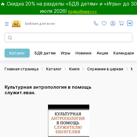
🔥 Скидка 20% на разделы «БДВ детям» и «Игры» до 30
июля 2026!
подробнее>>>
☰
Библия для всех
Каталог
БДВ детям
Игры
Новинки
Акции
Календари
Главная страница
Каталог
Книги
Служение в церкви
Ми
Культурная антропология в помощь
служит.еван.