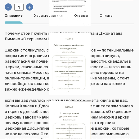
-
+
Описание
Характеристики
Отзывы
Оплата
Почему стоит купить книгу Коллина Хансена и Джонатана
Лимана «Открываем Церковь заново»?
Церкви столкнулись со множеством вызовов — потенциальные
закрытия и ограничительные меры из-за корона вируса,
разногласия на почве политики и национальности, скандалы в
церкви, связанные со злоупотреблением власти — и это лишь
часть списка. Некоторые прихожане временно перешли на
онлайн-трансляции, в то время как другие не уверены, стоит
ли вообще оставаться частью церкви. Неужели настолько
важно еженедельно собираться?
Если вы задумались над этим вопросом — эта книга для вас.
Коллин Хансен и Джонатан Лиман помогают читателям заново
открыть для себя, почему церковь крайне важна. «Открываем
церковь заново» начинает с самых азов: в чем миссия церкви,
почему важны проповедь, учение, членство в церкви и
церковная дисциплина и как любить членов церкви, которые
на вас не похожи. Эта книга — своевременное напоминание о