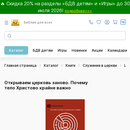
🔥 Скидка 20% на разделы «БДВ детям» и «Игры» до 30
июля 2026!
подробнее>>>
☰
Библия для всех
Каталог
БДВ детям
Игры
Новинки
Акции
Календари
Главная страница
Каталог
Книги
Служение в церкви
Це
Открываем церковь заново. Почему
тело Христово крайне важно