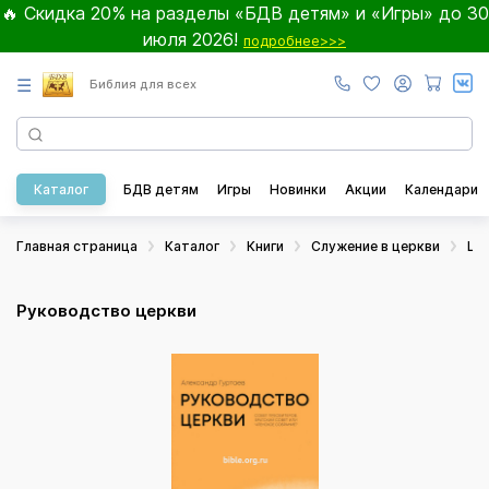
🔥 Скидка 20% на разделы «БДВ детям» и «Игры» до 30
июля 2026!
подробнее>>>
☰
Библия для всех
Каталог
БДВ детям
Игры
Новинки
Акции
Календари
Главная страница
Каталог
Книги
Служение в церкви
Це
Руководство церкви