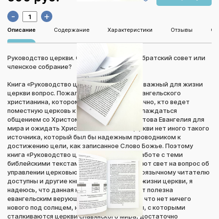
-
+
Описание
Содержание
Характеристики
Отзывы
Оп
Руководство церкви. Совет пресвитеров, братский совет или
членское собрание?
Книга «Руководство церкви» затрагивает важный для жизни
церкви вопрос. Пожалуй, нет ни одного евангельского
христианина, которому было бы безразлично, кто ведет
поместную церковь к заветной цели - наслаждаться
общением со Христом, быть маяком Христова Евангелия для
мира и ожидать Христа как жениха. У церкви нет иного такого
источника, который был бы надежным проводником к
достижению цели, как записанное Слово Божье. Поэтому
книга «Руководство церкви» посвящена работе с теми
библейскими текстами, которые проливают свет на вопрос об
управлении церковью Божьей. Хотя русскоязычному читателю
доступны и другие книги об устройстве и жизни церкви, я
надеюсь, что данная книга все равно будет полезна
евангельским верующим. Несмотря на то, что нет ничего
нового под солнцем, некоторые проблемы, с которыми
сталкиваются церкви славянского мира, достаточно