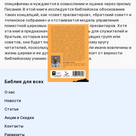
специфичны и нуждаются в осмыслении и оценке через призму
Писания. В этой книге исследуется библейское обоснование
таких концепций, как «совет пресвитеров», «братский совет» и
«членское собрание» и отстаивается модель управления
поместной церковью посредством совета пресвитеров. Хотя
эта книга предназначена в первую очередь для служителей и
братьев, которые входят в состав руководящих групп или
советов, она будет полезна и более широкому кругу
читателей, поскольку все верующие так или иначе вовлечены в
жизнь церкви и ее духовное здоровье зависит от верности
библейскому учению каждого христианина.
Библия для всех
О нас
Новости
Статьи
Акции и Скидки
Контакты
Реквизиты