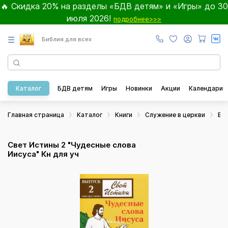
🔥 Скидка 20% на разделы «БДВ детям» и «Игры» до 30
июля 2026!
подробнее>>>
☰
Библия для всех
Каталог
БДВ детям
Игры
Новинки
Акции
Календари
Главная страница
Каталог
Книги
Служение в церкви
Во
Свет Истины 2 "Чудесные слова
Иисуса" Кн для уч