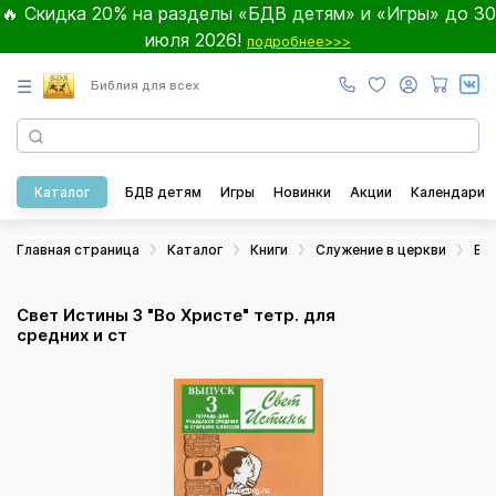
🔥 Скидка 20% на разделы «БДВ детям» и «Игры» до 30
июля 2026!
подробнее>>>
☰
Библия для всех
Каталог
БДВ детям
Игры
Новинки
Акции
Календари
Главная страница
Каталог
Книги
Служение в церкви
Во
Свет Истины 3 "Во Христе" тетр. для
средних и ст