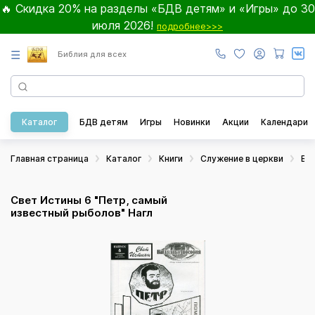
🔥 Скидка 20% на разделы «БДВ детям» и «Игры» до 30
июля 2026!
подробнее>>>
☰
Библия для всех
Каталог
БДВ детям
Игры
Новинки
Акции
Календари
Главная страница
Каталог
Книги
Служение в церкви
Во
Свет Истины 6 "Петр, самый
известный рыболов" Нагл