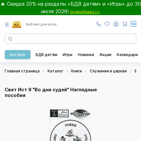
🔥 Скидка 20% на разделы «БДВ детям» и «Игры» до 30
июля 2026!
подробнее>>>
☰
Библия для всех
Каталог
БДВ детям
Игры
Новинки
Акции
Календари
Главная страница
Каталог
Книги
Служение в церкви
Во
Свет Ист 9 "Во дни судей" Наглядные
пособия