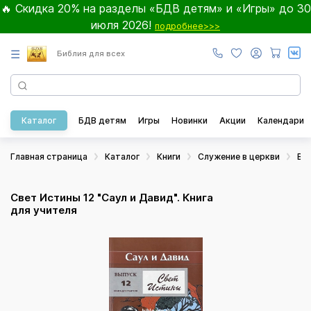
🔥 Скидка 20% на разделы «БДВ детям» и «Игры» до 30
июля 2026!
подробнее>>>
☰
Библия для всех
Каталог
БДВ детям
Игры
Новинки
Акции
Календари
Главная страница
Каталог
Книги
Служение в церкви
Во
Свет Истины 12 "Саул и Давид". Книга
для учителя