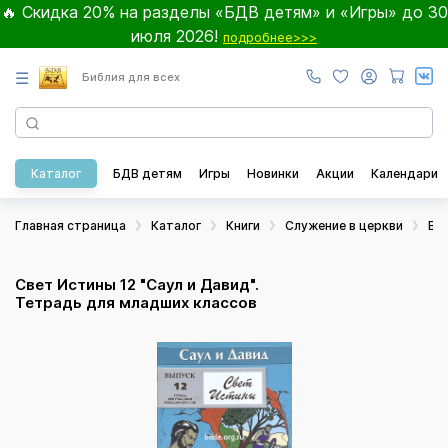
🔥 Скидка 20% на разделы «БДВ детям» и «Игры» до 30
июля 2026!
подробнее>>>
☰
Библия для всех
Каталог
БДВ детям
Игры
Новинки
Акции
Календари
Главная страница
Каталог
Книги
Служение в церкви
Во
Свет Истины 12 "Саул и Давид".
Тетрадь для младших классов