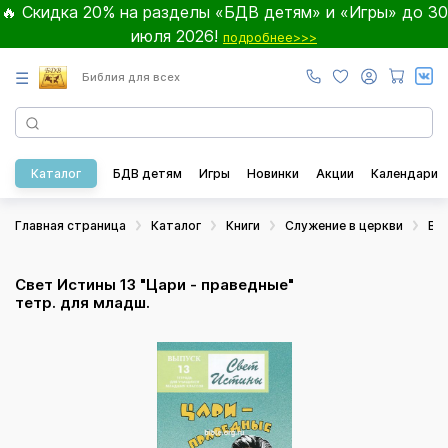
🔥 Скидка 20% на разделы «БДВ детям» и «Игры» до 30
июля 2026!
подробнее>>>
☰
Библия для всех
Каталог
БДВ детям
Игры
Новинки
Акции
Календари
Главная страница
Каталог
Книги
Служение в церкви
Во
Свет Истины 13 "Цари - праведные"
тетр. для младш.