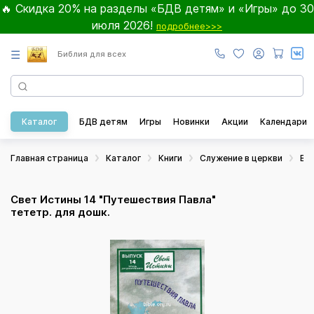
🔥 Скидка 20% на разделы «БДВ детям» и «Игры» до 30
июля 2026!
подробнее>>>
☰
Библия для всех
Каталог
БДВ детям
Игры
Новинки
Акции
Календари
Главная страница
Каталог
Книги
Служение в церкви
Во
Свет Истины 14 "Путешествия Павла"
тететр. для дошк.