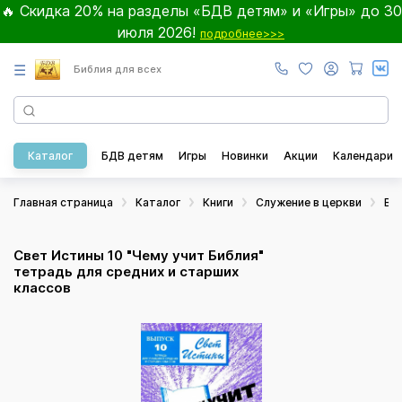
🔥 Скидка 20% на разделы «БДВ детям» и «Игры» до 30
июля 2026!
подробнее>>>
☰
Библия для всех
Каталог
БДВ детям
Игры
Новинки
Акции
Календари
Главная страница
Каталог
Книги
Служение в церкви
Во
Свет Истины 10 "Чему учит Библия"
тетрадь для средних и старших
классов