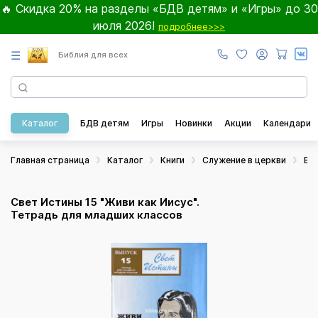
🔥 Скидка 20% на разделы «БДВ детям» и «Игры» до 30
июля 2026!
подробнее>>>
☰
Библия для всех
Каталог
БДВ детям
Игры
Новинки
Акции
Календари
Главная страница
Каталог
Книги
Служение в церкви
Во
Свет Истины 15 "Живи как Иисус".
Тетрадь для младших классов