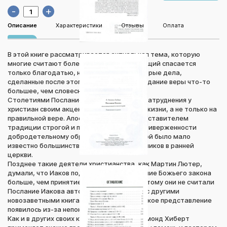
-
+
Описание
Характеристики
Отзывы
Оплата
В этой книге рассматривается актуальная тема, которую
многие считают болезненной. Если верующий спасается
только благодатью, насколько важны добрые дела,
сделанные после этого? Значит ли исповедание веры что-то
большее, чем словесное утверждение?
Столетиями Послание Иакова вызывало затруднения у
христиан своим акцентом на правильной жизни, а не только на
правильной вере. Апостол Иаков был представителем
традиции строгой и последовательной приверженности
добродетельному образу жизни, о которой было мало
известно большинству верующих из язычников в ранней
церкви.
Позднее такие деятели христианства, как Мартин Лютер,
думали, что Иаков подчеркивал соблюдение Божьего закона
больше, чем принятие Его благодати. Поэтому они не считали
Послание Иакова авторитетным наравне с другими
новозаветными книгами. К сожалению, такое представление
появилось из-за непонимания.
Как и в других своих комментариях, Д. Эдмонд Хиберт