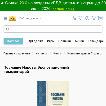
🔥 Скидка 20% на разделы «БДВ детям» и «Игры» до 30
июля 2026!
подробнее>>>
☰
Библия для всех
Каталог
БДВ детям
Игры
Новинки
Акции
Календари
Главная страница
Каталог
Книги
Комментарии и Справочн
Послание Иакова. Экспозиционный
комментарий